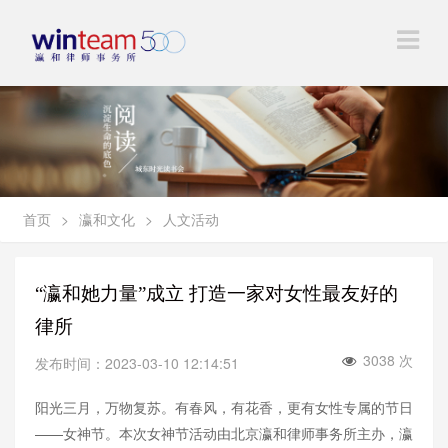
首页
>
瀛和文化
>
人文活动
“瀛和她力量”成立 打造一家对女性最友好的
律所
3038 次
发布时间：2023-03-10 12:14:51
阳光三月，万物复苏。有春风，有花香，更有女性专属的节日
——女神节。本次女神节活动由北京瀛和律师事务所主办，瀛