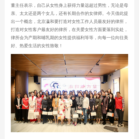
董主任表示，自己从女性身上获得力量远超过男性，无论是母
亲、太太还是两个女儿，还有长期合作的女律师。今天借此提
出一个概念，北京瀛和要打造对女性工作人员最友好的律所，
打造对女性客户最友好的律所，在关爱女性方面要落到实处，
律所会为产期和哺乳期的女性提供福利等等，向每一位向往美
好、热爱生活的女性致敬！