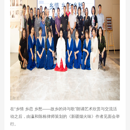
在“乡情 乡恋 乡愁——故乡的诗与歌”朗诵艺术欣赏与交流活
动之后，由瀛和陈栋律师策划的《新疆烟火味》作者见面会举
行。