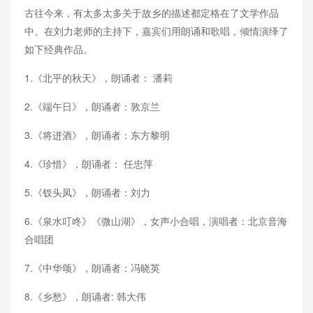
古往今来，有太多太多关于故乡的描述都定格在了文学作品
中。在刘力老师的主持下，嘉宾们用朗诵和歌唱，倾情演绎了
如下经典作品。
1.《北平的秋天》，朗诵者： 潘莉
2.《端午日》，朗诵者：敦京兰
3.《将进酒》，朗诵者：东方黎明
4.《珍惜》，朗诵者： 任忠萍
5.《钗头凤》，朗诵者：刘力
6.《泉水叮咚》《微山湖》，女声小合唱，演唱者：北京音海
合唱团
7.《中华颂》，朗诵者：冯晓英
8.《乡愁》，朗诵者: 韩大伟