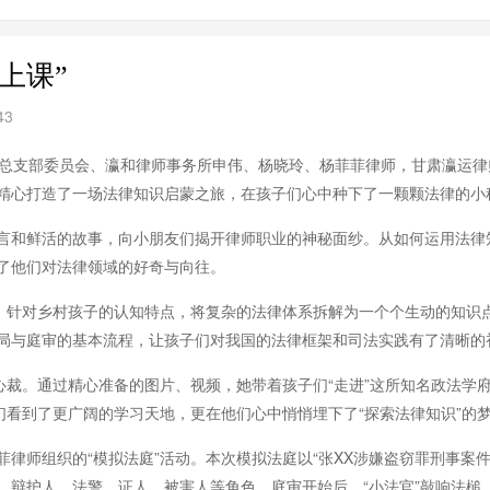
上课”
43
事务所总支部委员会、瀛和律师事务所申伟、杨晓玲、杨菲菲律师，甘肃瀛运
精心打造了一场法律知识启蒙之旅，在孩子们心中种下了一颗颗法律的小
言和鲜活的故事，向小朋友们揭开律师职业的神秘面纱。从如何运用法律
了他们对法律领域的好奇与向往。
”，针对乡村孩子的认知特点，将复杂的法律体系拆解为一个个生动的知识
局与庭审的基本流程，让孩子们对我国的法律框架和司法实践有了清晰的
心裁。通过精心准备的图片、视频，她带着孩子们“走进”这所知名政法学
们看到了更广阔的学习天地，更在他们心中悄悄埋下了“探索法律知识”的
律师组织的“模拟法庭”活动。本次模拟法庭以“张XX涉嫌盗窃罪刑事案
辩护人、法警、证人、被害人等角色。庭审开始后，“小法官”敲响法槌，“