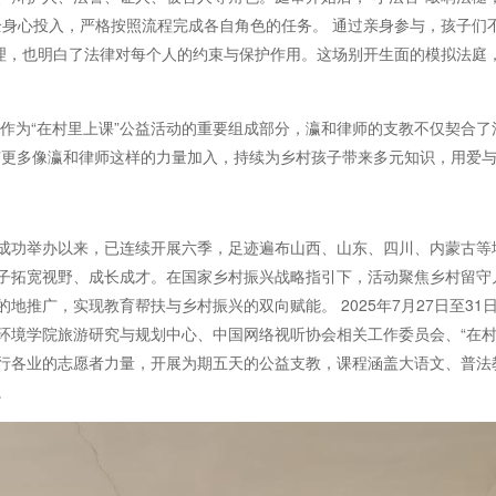
都全身心投入，严格按照流程完成各自角色的任务。 通过亲身参与，孩子们
理，也明白了法律对每个人的约束与保护作用。这场别开生面的模拟法庭，让
，作为“在村里上课”公益活动的重要组成部分，瀛和律师的支教不仅契合了
有更多像瀛和律师这样的力量加入，持续为乡村孩子带来多元知识，用爱
泉村成功举办以来，已连续开展六季，足迹遍布山西、山东、四川、内蒙古等
子拓宽视野、成长成才。在国家乡村振兴战略指引下，活动聚焦乡村留守
推广，实现教育帮扶与乡村振兴的双向赋能。 2025年7月27日至31
环境学院旅游研究与规划中心、中国网络视听协会相关工作委员会、“在村
行各业的志愿者力量，开展为期五天的公益支教，课程涵盖大语文、普法
。