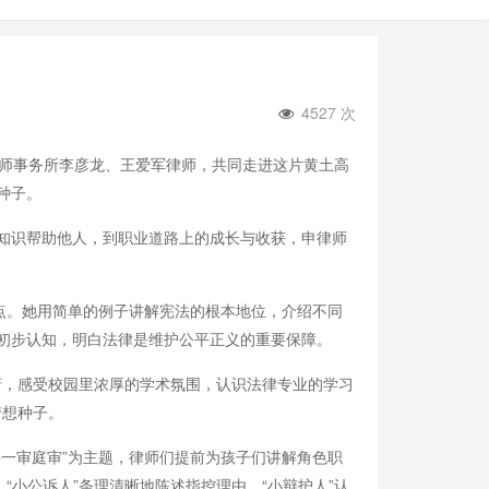
4527 次
律师事务所李彦龙、王爱军律师，共同走进这片黄土高
种子。
知识帮助他人，到职业道路上的成长与收获，申律师
点。她用简单的例子讲解宪法的根本地位，介绍不同
初步认知，明白法律是维护公平正义的重要保障。
府，感受校园里浓厚的学术氛围，认识法律专业的学习
梦想种子。
件一审庭审”为主题，律师们提前为孩子们讲解角色职
小公诉人”条理清晰地陈述指控理由，“小辩护人”认