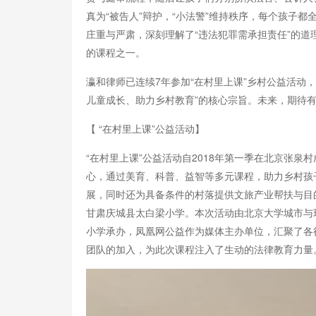
真为“被告人”辩护，“小法警”维持秩序，每个孩子
庄重与严肃，深刻理解了“违法犯罪需承担责任”的道
的课程之一。
瀛和律师已连续7年参加“在村里上课”乡村公益活动
儿童成长、助力乡村教育”的核心宗旨。未来，期待
【 “在村里上课”公益活动】
“在村里上课”公益活动自2018年第一季在北京张
心，通过美育、科普、益智等多元课程，助力乡村孩
展，同时还为具备条件的村落提供文旅产业帮扶与目的地
甘肃庆城县太白梁小学。本次活动由北京大学城市与
小学承办，凤凰网公益作为媒体主办单位，汇聚了各
团队的加入，为此次课程注入了生动的法律教育力量